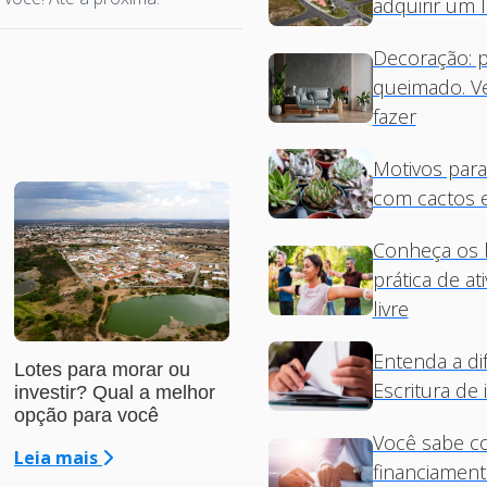
adquirir um
Decoração: 
queimado. V
fazer
Motivos para
com cactos e
Conheça os b
prática de ati
livre
Entenda a di
Lotes para morar ou
Vem aí! O novo
Escritura de 
investir? Qual a melhor
loteamento de Sobral: o
opção para você
Moradas dos Ventos 3
Você sabe c
Leia mais
Leia mais
financiament