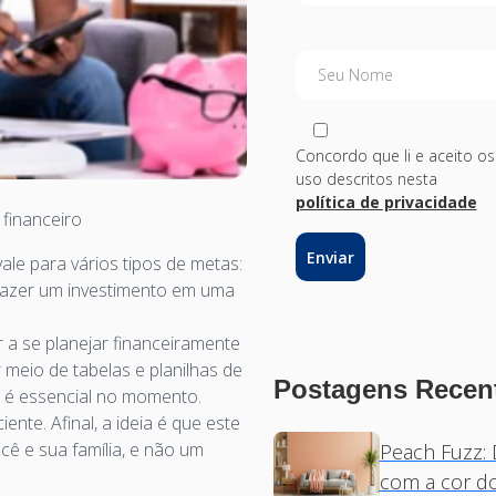
Seu Nome
Concordo que li e aceito o
uso descritos nesta
política de privacidade
 financeiro
ale para vários tipos de metas:
fazer um investimento em uma
 a se planejar financeiramente
 meio de tabelas e planilhas de
Postagens Recen
e é essencial no momento.
te. Afinal, a ideia é que este
cê e sua família, e não um
Peach Fuzz: 
com a cor d