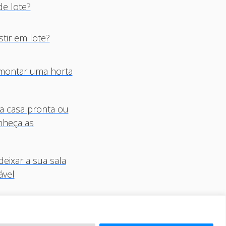
e lote?
stir em lote?
montar uma horta
 casa pronta ou
nheça as
deixar a sua sala
ável
re a compra de