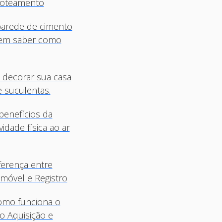
 loteamento
parede de cimento
em saber como
 decorar sua casa
 suculentas.
enefícios da
vidade física ao ar
ferença entre
Vantagens de morar
Ideias de decoração de
A
imóvel e Registro
perto da praia
Natal criativas para o
s
seu lar
Leia mais
L
omo funciona o
Leia mais
o Aquisição e