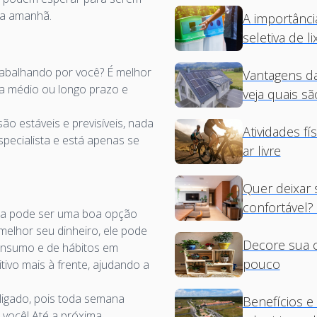
da amanhã.
A importânci
seletiva de li
rabalhando por você? É melhor
Vantagens da
 a médio ou longo prazo e
veja quais sã
ão estáveis e previsíveis, nada
Atividades fí
pecialista e está apenas se
ar livre
Quer deixar 
confortável
ira pode ser uma boa opção
elhor seu dinheiro, ele pode
Decore sua 
onsumo e de hábitos em
pouco
tivo mais à frente, ajudando a
ligado, pois toda semana
Benefícios e
 você! Até a próxima.