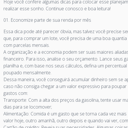
Hoje você confere algumas dicas para colocar esse planejam
realizar esse sonho. Continue conosco e boa leitura!
01. Economize parte de sua renda por mês
Essa dica pode até parecer óbvia, mas talvez você precise s
que, para comprar um lote, você precisa de uma boa quanti
com parcelas mensais.
A organização e a economia podem ser suas maiores aliada
financeiro. Para isso, analise o seu orçamento. Lance seus
planilha e, com base nos seus cálculos, defina um percentua
poupado mensalmente.
Dessa maneira, você conseguirá acumular dinheiro sem se a
caso não consiga chegar a um valor expressivo para poupar 
gastos com:
Transporte: Com a alta dos preços da gasolina, tente usar ma
dias para se locomover;
Alimentação: Comida é um gasto que se torna cada vez mais 
valor hoje, outro amanhã, outro depois e quando vai ver, co
Cartão de crédito: Reveja suas necessidades. Algumas cois