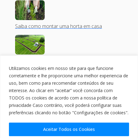
Saiba como montar uma horta em casa
Comprar uma casa pronta ou um lote? Conheça
as diferenças.
Utilizamos cookies em nosso site para que funcione
corretamente e lhe proporcione uma melhor experiencia de
uso, bem como para recomendar conteúdos de seu
interesse. Ao clicar em “aceitar” você concorda com
TODOS os cookies de acordo com a nossa política de
3 dicas para deixar a sua sala mais confortável
privacidade Caso contrário, você poderá configurar suas
preferências clicando no botão "Configurações de cookies".
Aceitar Todos os Cookies
4 Mitos sobre a compra de lote