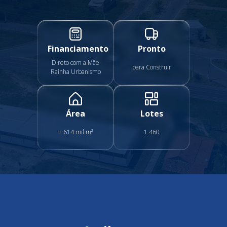
Financiamento
Pronto
Direto com a Mãe
para Construir
Rainha Urbanismo
Área
Lotes
+ 614 mil m²
1.460